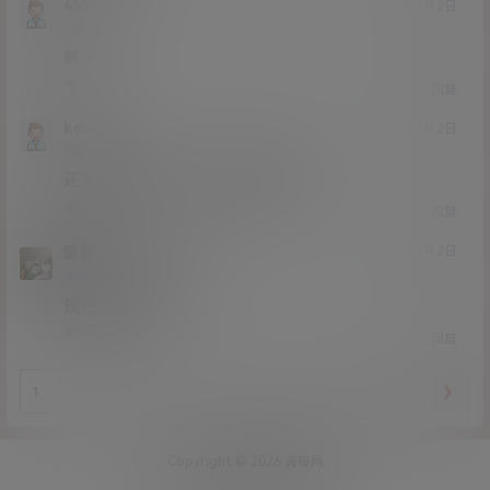
45111
21年3月2日
Lv0
0富
嘶。。。
1
0
回复
kebi
21年3月2日
Lv0
0富
还是喜欢百度云，能不能换云盘啊
2
0
回复
猫哥
kebi
A
M
21年3月2日
@
Lv12
大会员
子爵
现在正在测试
1
0
回复
❮
❯
/2 页
Copyright © 2026
青楼网