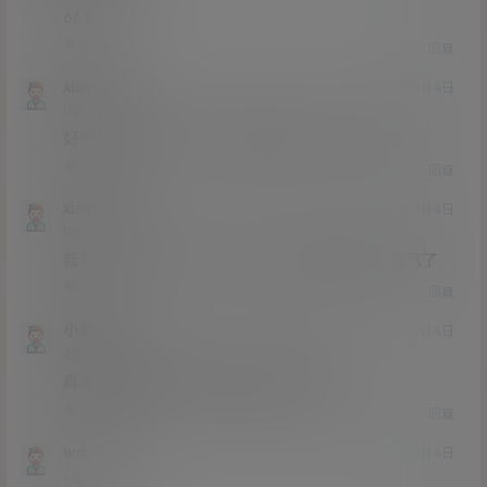
666
0
0
回复
xiamigan
21年3月4日
Lv0
0富
好吧，我的错，换了个浏览器就好了，还挺快的
0
0
回复
xiamigan
21年3月4日
Lv0
0富
我服了，怎么下载啊？为什么不用百度云啊，服气了
0
0
回复
小鱼条
21年3月4日
Lv2
2富
真不错,要是露脸,能有她满足感拿就更棒
0
0
回复
wdxxxx
21年3月4日
Lv2
2富