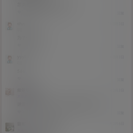
怎么直接把百度网盘给砍了？
0
0
回复
chap
21年3月3日
Lv0
0富
为了你开会员
0
0
回复
yyylllll
21年3月3日
Lv0
0富
566
0
0
回复
给我喊大
21年3月3日
Lv4
大会员
4富
速度好慢 迅雷不能下，我百度会员也白买了
0
0
回复
猫哥
给我喊大
A
M
21年3月6日
@
Lv12
大会员
子爵