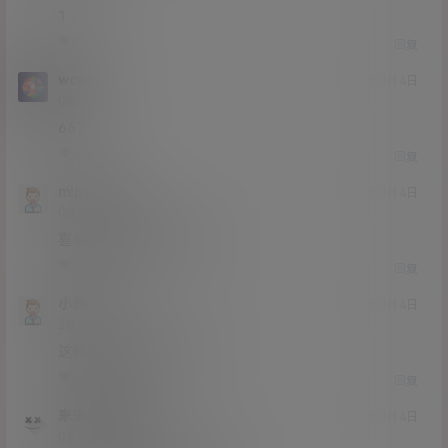
1
0
0
回复
wcwcwc
21年3月4日
Lv0
0富
667
0
0
回复
mlp123456
21年3月4日
Lv0
0富
喜欢喜欢9哈哈哈u给你?
0
0
回复
小鱼条
21年3月4日
Lv2
2富
这鲍鱼真是肥美多汁啊?
0
0
回复
来来到我的家
21年3月4日
Lv0
0富