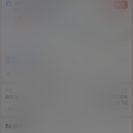
隐藏内容，支付费用后阅读
登录
注册
已经有
674
人购买查看了此内容
0.5
￥
4
1
海报分享
收藏
包臀皮衣
完具娜美
资源
资源
麻酥酥-定制洗澡[1V/361MB]
地雷系女子-生日派对
[1v/3.7G]
2021-3-2 16:05:51
2021-3-4 14:33:59
86 条回复
A
M
作品作者
管理员