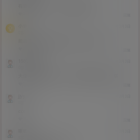
有道云也太慢了，我百度网盘超级会员
0
0
回复
小半
21年3月3日
Lv0
0富
能百度云吗 呜呜呜我都为了下资源开了半年
0
0
回复
1580335703
21年3月3日
Lv0
0富
大佬 有没有王羽衫4分11秒的外网资源啊 求分享
0
0
回复
jjyy
21年3月3日
Lv0
0富
ccc
0
0
回复
嗒嗒
21年3月3日
Lv1
1富