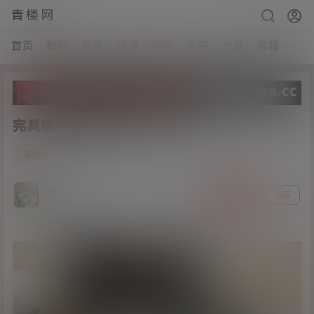
青楼网
首页
福利
写真
动漫
标签
充值
会员
客服
完具娜美-包臀皮衣[2v/968M]
4
资源
21年3月2日
猫哥
关注
私信