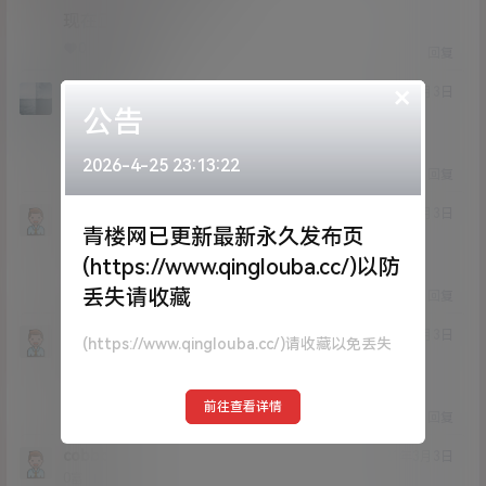
现在正在测试
0
0
回复
×
腐败的阳光
21年3月3日
公告
Lv0
0富
6
2026-4-25 23:13:22
0
0
回复
windwallker
21年3月3日
青楼网已更新最新永久发布页
Lv1
1富
(https://www.qinglouba.cc/)以防
666
丢失请收藏
0
0
回复
FSSMSL
21年3月3日
(https://www.qinglouba.cc/)请收藏以免丢失
Lv2
2富
666
前往查看详情
1
0
回复
cobbb
21年3月3日
Lv0
0富