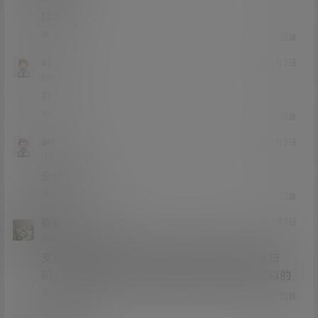
哇塞
1
0
回复
aij
21年3月3日
Lv0
0富
好
0
0
回复
aio
21年3月3日
Lv0
0富
充值充不了
0
0
回复
猫哥
aio
A
M
21年3月3日
@
Lv12
大会员
子爵
支付宝在修复，你不把微信二维码保存在相册扫
码，打开直接扫码，或者电脑打开，是肯定可以的
0
0
回复