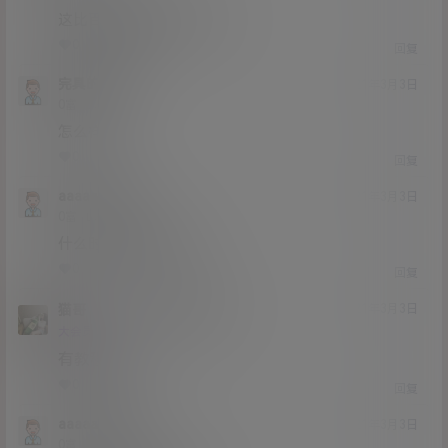
这比百度网盘好用多了 赞
0
0
回复
完具的舌头
21年3月3日
Lv0
0富
怎么样
0
0
回复
aaaaaaaaao
21年3月3日
Lv0
0富
什么时候出下载教程
0
0
回复
猫哥
aaaaaaaaao
A
M
21年3月3日
@
Lv12
大会员
子爵
有教程的
0
0
回复
aaaaaaaaao
21年3月3日
Lv0
0富